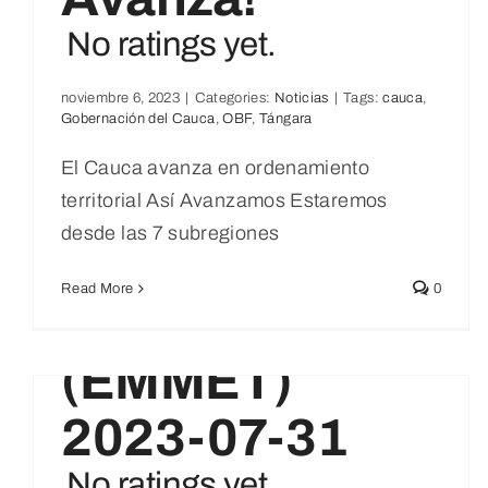
No ratings yet.
INFORME
noviembre 6, 2023
|
Categories:
Noticias
|
Tags:
cauca
,
Gobernación del Cauca
,
OBF
,
Tángara
Feliz Cumpleaños López De
MANUFACTUR
El Cauca avanza en ordenamiento
No ratings yet.
Micay
ERO CON
territorial Así Avanzamos Estaremos
Noticias
desde las 7 subregiones
ENFOQUE
Read More
0
TERRITORIAL
(EMMET)
2023-07-31
No ratings yet.