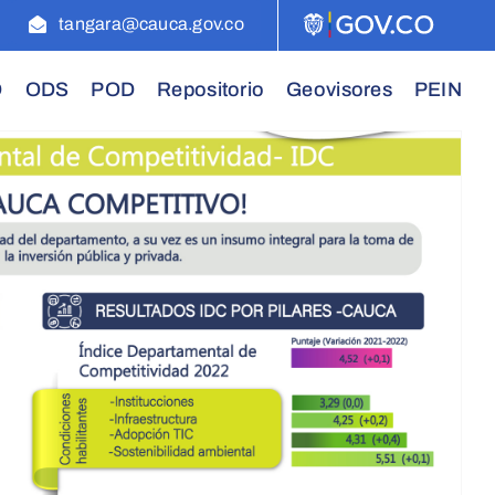
tangara@cauca.gov.co
D
ODS
POD
Repositorio
Geovisores
PEIN