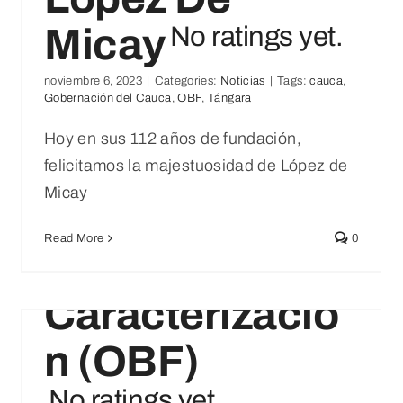
Micay
No ratings yet.
noviembre 6, 2023
|
Categories:
Noticias
|
Tags:
cauca
,
Gobernación del Cauca
,
OBF
,
Tángara
Avanzamos Por Un Cauca
Hoy en sus 112 años de fundación,
No ratings yet.
Innovador
felicitamos la majestuosidad de López de
Noticias
Micay
Informe Final
Read More
0
De
Caracterizació
N (OBF)
No ratings yet.