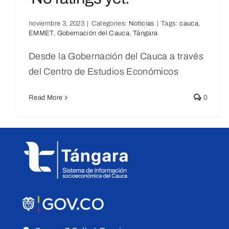
Informe Final De
noviembre 3, 2023
|
Categories:
Noticias
|
Tags:
cauca
,
EMMET
,
Gobernación del Cauca
,
Tángara
Caracterización (OBF)
No ratings yet.
Desde la Gobernación del Cauca a través
del Centro de Estudios Económicos
Noticias
Read More
0