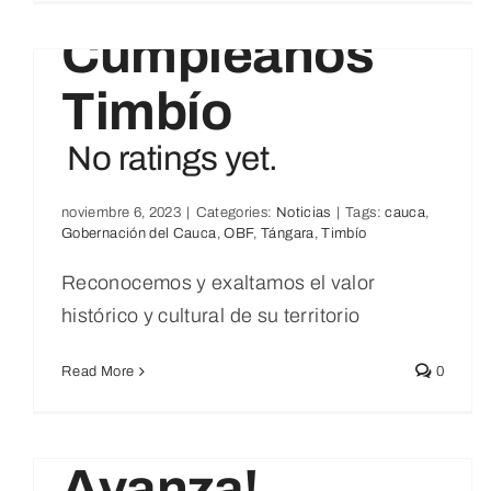
No ratings yet.
N CIFRAS
Cumpleaños
Noticias
Timbío
No ratings yet.
noviembre 6, 2023
|
Categories:
Noticias
|
Tags:
cauca
,
Gobernación del Cauca
,
OBF
,
Tángara
,
Timbío
Reconocemos y exaltamos el valor
histórico y cultural de su territorio
Read More
0
¡El Cauca
Avanza!