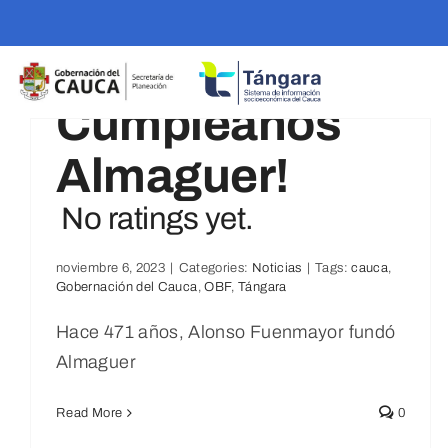
Skip
to
¡Feliz
content
Cumpleaños
Almaguer!
No ratings yet.
noviembre 6, 2023
|
Categories:
Noticias
|
Tags:
cauca
,
Gobernación del Cauca
,
OBF
,
Tángara
Hace 471 años, Alonso Fuenmayor fundó
Almaguer
Read More
0
Feliz