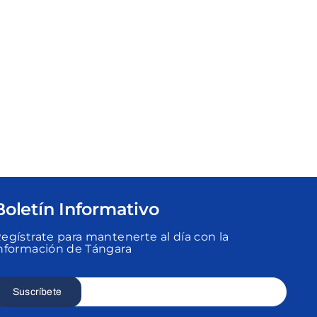
Boletín Informativo
egístrate para mantenerte al día con la
nformación de Tángara
Suscríbete