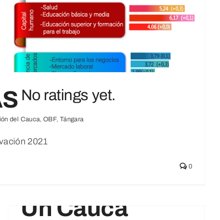
AS
No ratings yet.
ión del Cauca
,
OBF
,
Tángara
ovación 2021
0
Avanzamos Por
Un Cauca