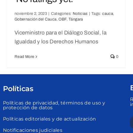
noviembre 2, 2023
|
Categories:
Noticias
|
Tags:
cauca
,
Gobernación del Cauca
,
OBF
,
Tángara
Viceministro para el Diálogo Social, la
Igualdad y los Derechos Humanos
Read More
0
Políticas
R
Políticas de privacidad, términos de uso y
i
protección de datos
Políticas editoriales y de actualización
Notificaciones judiciales