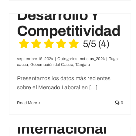
Desarrollo Y
Competitividad
5/5
(4)
septiembre 18, 2024
|
Categories:
noticias_2024
|
Tags:
Dia De La Diversidad Étnica Y
cauca
,
Gobernación del Cauca
,
Tángara
No ratings yet.
Cultural
Presentamos los datos más recientes
Noticias
sobre el Mercado Laboral en [...]
Read More
0
Día
Internacional