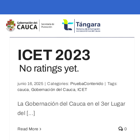
Skip
to
content
ICET 2023
No ratings yet.
junio 16, 2025
|
Categories:
PruebaContenido
|
Tags:
 Paz, La Seguridad Y La Gobernanza
cauca
,
Gobernación del Cauca
,
ICET
No ratings yet.
torial’
Boletín
La Gobernación del Cauca en el 3er Lugar
noticias_2024
del [...]
Económico
Read More
0
Secretaria De