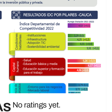
Feliz Cumpleaños Timbío
No ratings yet.
Noticias
AS
No ratings yet.
No ratings yet.
¡El Cauca Avanza!