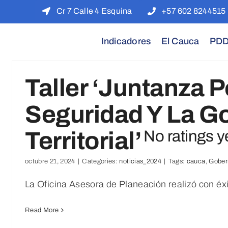
Cr 7 Calle 4 Esquina
+57 602 8244515
Indicadores
El Cauca
PD
Taller ‘Juntanza P
Seguridad Y La G
Territorial’
No ratings y
octubre 21, 2024
|
Categories:
noticias_2024
|
Tags:
cauca
,
Gober
La Oficina Asesora de Planeación realizó con éxito 
Dia De La
Read More
Diversidad