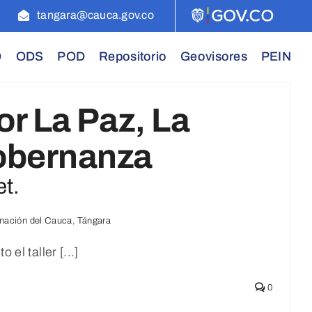
tangara@cauca.gov.co
D
ODS
POD
Repositorio
Geovisores
PEIN
or La Paz, La
obernanza
et.
nación del Cauca
,
Tángara
el taller [...]
0
¡Feliz