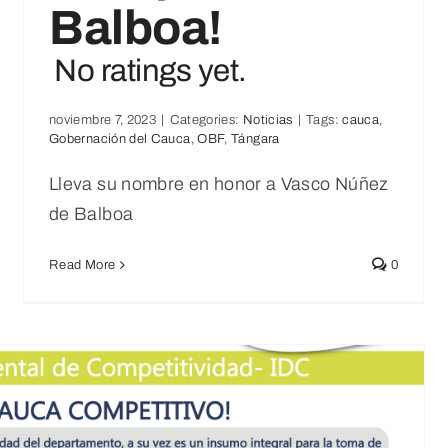
Balboa!
No ratings yet.
noviembre 7, 2023
|
Categories:
Noticias
|
Tags:
cauca
,
¡Feliz Cumpleaños Almaguer!
Gobernación del Cauca
,
OBF
,
Tángara
No ratings yet.
Lleva su nombre en honor a Vasco Núñez
Noticias
de Balboa
Read More
0