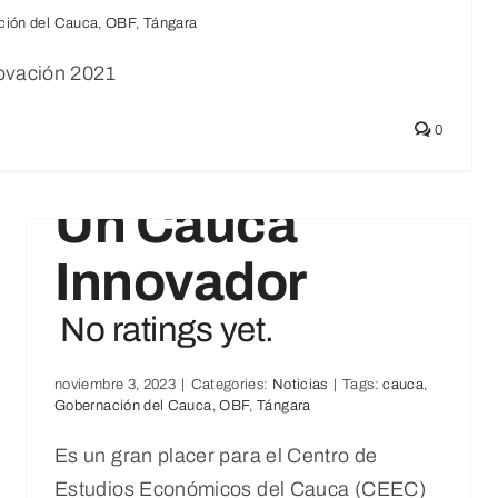
ción del Cauca
,
OBF
,
Tángara
Noticias
novación 2021
0
Avanzamos Por
Un Cauca
Innovador
No ratings yet.
INFORME
MANUFACTURERO CON
noviembre 3, 2023
|
Categories:
Noticias
|
Tags:
cauca
,
Gobernación del Cauca
,
OBF
,
Tángara
ENFOQUE TERRITORIAL
(EMMET) 2023-07-31
Es un gran placer para el Centro de
Estudios Económicos del Cauca (CEEC)
No ratings yet.