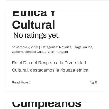
Étnica Y
Cultural
No ratings yet.
noviembre 7, 2023
|
Categories:
Noticias
|
Tags:
cauca
,
¡Feliz Cumpleaños Bolivar!
Gobernación del Cauca
,
OBF
,
Tángara
No ratings yet.
En el Día del Respeto a la Diversidad
Noticias
Cultural, destacamos la riqueza étnica
Read More
0
¡Feliz
Cumpleaños