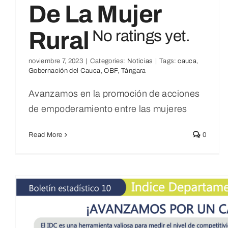
De La Mujer
Rural
No ratings yet.
noviembre 7, 2023
|
Categories:
Noticias
|
Tags:
cauca
,
¡Feliz Cumpleaños Balboa!
Gobernación del Cauca
,
OBF
,
Tángara
No ratings yet.
Avanzamos en la promoción de acciones
Noticias
de empoderamiento entre las mujeres
Read More
0