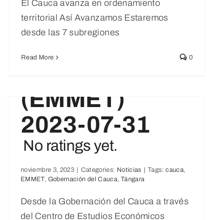
El Cauca avanza en ordenamiento
ERO CON
territorial Así Avanzamos Estaremos
desde las 7 subregiones
ENFOQUE
Read More
0
TERRITORIAL
(EMMET)
2023-07-31
No ratings yet.
noviembre 3, 2023
|
Categories:
Noticias
|
Tags:
cauca
,
EMMET
,
Gobernación del Cauca
,
Tángara
Desde la Gobernación del Cauca a través
del Centro de Estudios Económicos