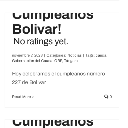
Cumpleaños
Bolivar!
No ratings yet.
noviembre 7, 2023
|
Categories:
Noticias
|
Tags:
cauca
,
Gobernación del Cauca
,
OBF
,
Tángara
Hoy celebramos el cumpleaños número
227 de Bolivar
Read More
0
¡Feliz
Cumpleaños