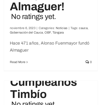
Almaguer!
No ratings yet.
noviembre 6, 2023
|
Categories:
Noticias
|
Tags:
cauca
,
Gobernación del Cauca
,
OBF
,
Tángara
Hace 471 años, Alonso Fuenmayor fundó
Almaguer
Read More
0
Feliz
Cumpleaños
Timbío
No ratings yet.