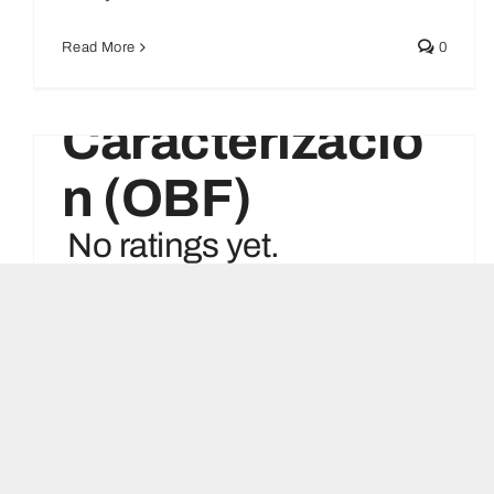
Informe Final
Read More
0
De
Caracterizació
N (OBF)
No ratings yet.
noviembre 2, 2023
|
Categories:
Noticias
|
Tags:
cauca
,
Gobernación del Cauca
,
OBF
,
Tángara
Viceministro para el Diálogo Social, la
Igualdad y los Derechos Humanos
Read More
0