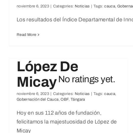
noviembre 6, 2023
|
Categories:
Noticias
|
Tags:
cauca
,
Goberna
Los resultados del Índice Departamental de In
Feliz
Read More
Cumpleaños
López De
Micay
No ratings yet.
noviembre 6, 2023
|
Categories:
Noticias
|
Tags:
cauca
,
Gobernación del Cauca
,
OBF
,
Tángara
Avanzamos Por Un Cauca
Hoy en sus 112 años de fundación,
No ratings yet.
Innovador
felicitamos la majestuosidad de López de
Noticias
Micay