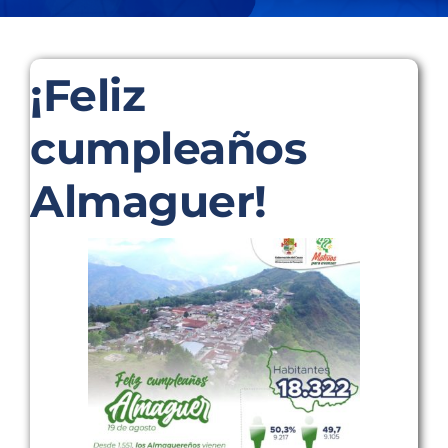
POD
¡Feliz
Repositorio
cumpleaños
Almaguer!
Geovisores
PEIN