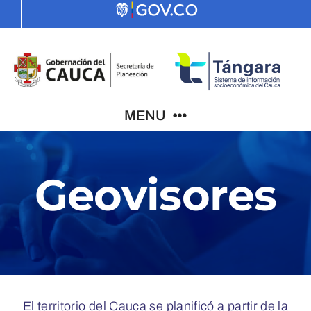
Skip
to
content
MENU
Indicadores
Geovisores
El Cauca
PDD
El territorio del Cauca se planificó a partir de la
ODS