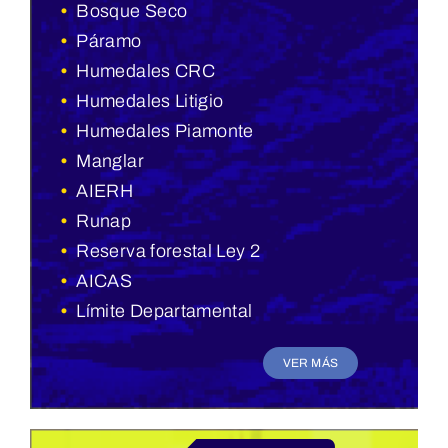
•
Bosque Seco
•
Páramo
•
Humedales CRC
•
Humedales Litigio
•
Humedales Piamonte
•
Manglar
•
AIERH
•
Runap
•
Reserva forestal Ley 2
•
AICAS
•
Límite Departamental
VER MÁS