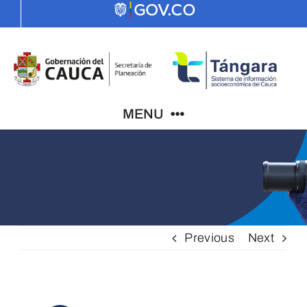
Skip
to
content
MENU
Indicadores
El Cauca
Previous
Next
PDD
ODS