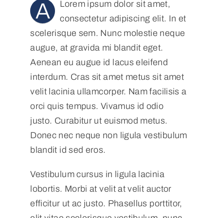
A
Lorem ipsum dolor sit amet,
consectetur adipiscing elit. In et
POD
scelerisque sem. Nunc molestie neque
augue, at gravida mi blandit eget.
Aenean eu augue id lacus eleifend
Repositorio
interdum. Cras sit amet metus sit amet
velit lacinia ullamcorper. Nam facilisis a
Geovisores
orci quis tempus. Vivamus id odio
justo. Curabitur ut euismod metus.
PEIN
Donec nec neque non ligula vestibulum
blandit id sed eros.
Vestibulum cursus in ligula lacinia
lobortis. Morbi at velit at velit auctor
efficitur ut ac justo. Phasellus porttitor,
elit vitae scelerisque vestibulum, nunc