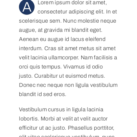
A
Lorem ipsum dolor sit amet,
consectetur adipiscing elit. In et
POD
scelerisque sem. Nunc molestie neque
augue, at gravida mi blandit eget.
Aenean eu augue id lacus eleifend
Repositorio
interdum. Cras sit amet metus sit amet
velit lacinia ullamcorper. Nam facilisis a
Geovisores
orci quis tempus. Vivamus id odio
justo. Curabitur ut euismod metus.
PEIN
Donec nec neque non ligula vestibulum
blandit id sed eros.
Vestibulum cursus in ligula lacinia
lobortis. Morbi at velit at velit auctor
efficitur ut ac justo. Phasellus porttitor,
elit vitae scelerisque vestibulum, nunc