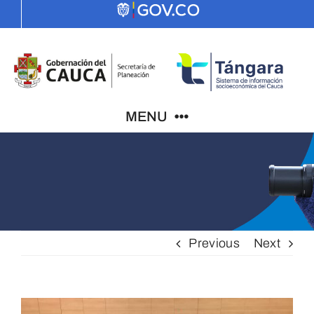
Skip
to
content
MENU
Indicadores
El Cauca
Previous
Next
PDD
View
ODS