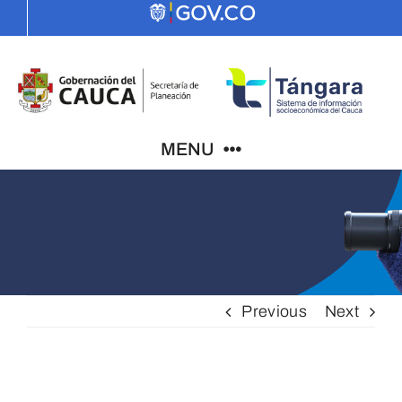
Skip
to
content
MENU
Indicadores
El Cauca
Previous
Next
PDD
View
ODS