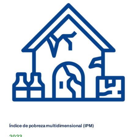
Larger
Image
POD
Repositorio
Geovisores
PEIN
Índice de pobreza multidimensional (IPM)
2023