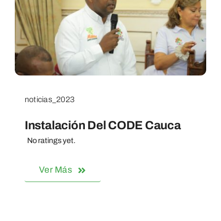
POD
Repositorio
Geovisores
noticias_2023
Instalación Del CODE Cauca
PEIN
No ratings yet.
Ver Más