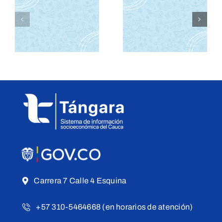
MAPA
N
VEREDAL
TERRITOR
DEL
COLECTIV
CAUCA
Carrera 7 Calle 4 Esquina
+57 310-5464668 (en horarios de atención)