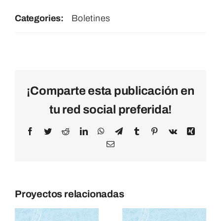
Categories:
Boletines
¡Comparte esta publicación en
tu red social preferida!
Facebook
Twitter
Reddit
LinkedIn
WhatsApp
Telegram
Tumblr
Pinterest
Vk
Xing
Email
Proyectos relacionadas