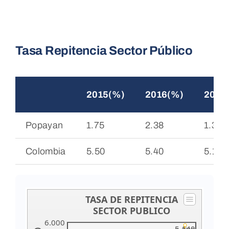
Tasa Repitencia Sector Público
2015(%)
2016(%)
2017
Popayan
1.75
2.38
1.34
Colombia
5.50
5.40
5.15