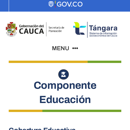
Skip
to
content
MENU
Indicadores
Componente
El Cauca
Educación
PDD
ODS