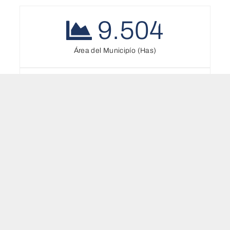
9.504
Área del Municipío (Has)
0.0
Sin Información
3093.0
Agricola