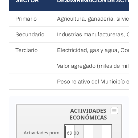
SECTOR
DESAGREGACIÒN DE ACTIVI
Primario
Agricultura, ganadería, silvicul
POD
Secundario
Industrias manufactureras, Con
Repositorio
Terciario
Electricidad, gas y agua, Comerc
Geovisores
Valor agregado (miles de millon
PEIN
Peso relativo del Municipío en 