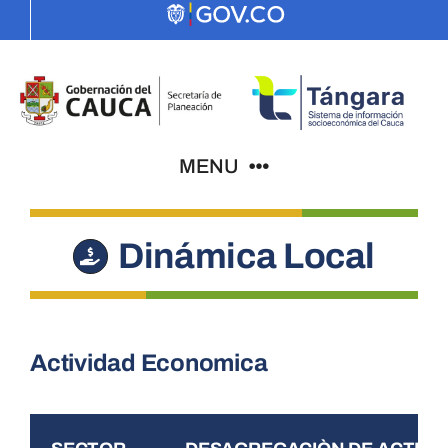
Skip
to
content
MENU
Indicadores
Dinámica Local
El Cauca
Actividad Economica
PDD
ODS