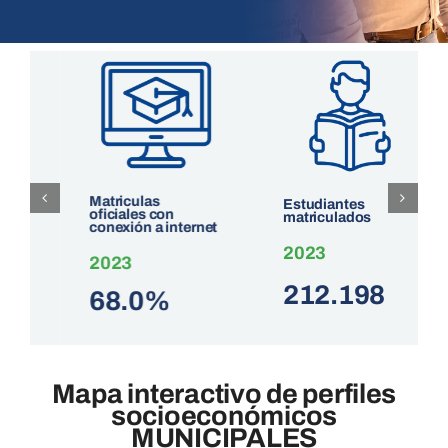
POD
Repositorio
Geovisores
Matriculas
Estudiantes
oficiales con
matriculados
conexión a internet
2023
PEIN
2023
212.198
68.0%
Mapa interactivo de perfiles
socioeconómicos
MUNICIPALES