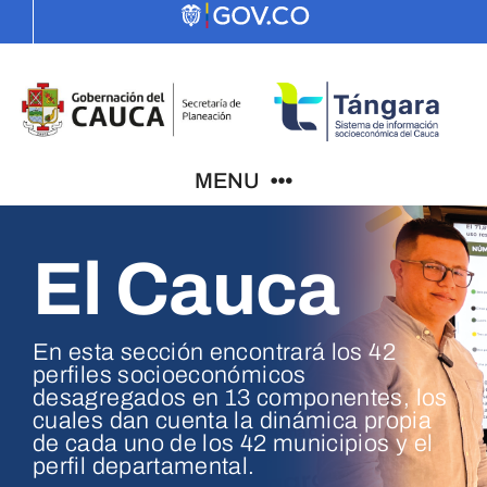
Skip
to
content
MENU
El Cauca
Indicadores
El Cauca
En esta sección encontrará los 42
perfiles socioeconómicos
desagregados en 13 componentes, los
PDD
cuales dan cuenta la dinámica propia
de cada uno de los 42 municipios y el
perfil departamental.
ODS