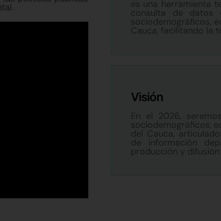
es una herramienta t
tal.
consulta de datos 
sociodemográficos, e
Cauca, facilitando la
Visión
En el 2026, seremos
sociodemográficos, e
del Cauca, articulad
de información dep
producción y difusión d