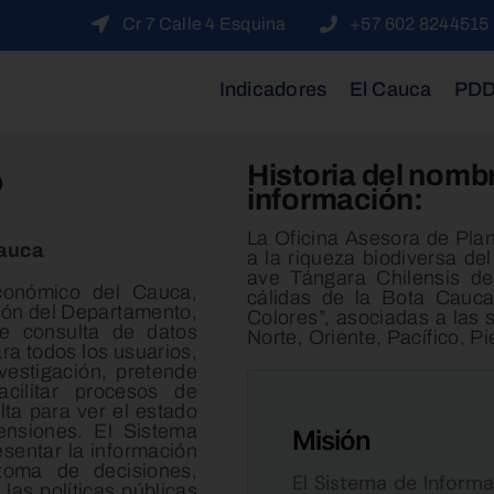
Cr 7 Calle 4 Esquina
+57 602 8244515
Indicadores
El Cauca
PD
Historia del nomb
?
información:
La Oficina Asesora de Pla
Cauca
a la riqueza biodiversa de
ave Tángara Chilensis d
conómico del Cauca,
cálidas de la Bota Cauca
ión del Departamento,
Colores”, asociadas a las
de consulta de datos
Norte, Oriente, Pacífico, 
ra todos los usuarios,
vestigación, pretende
acilitar procesos de
ta para ver el estado
ensiones. El Sistema
Misión
sentar la información
toma de decisiones,
El Sistema de Infor
las políticas públicas