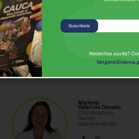
Suscríbete
Jorge Olmedo
Sánchez
Profesional de
apoyo PET
Necesitas ayuda? Co
tangara@cauca.g
Marlene
Valencia Dorado
Coordinadora
Sisbén
Departamental