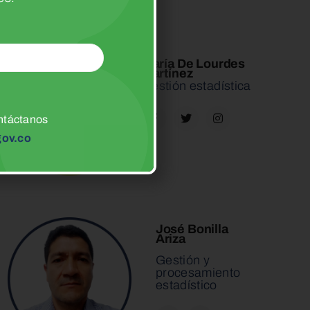
María De Lourdes
Martínez
Gestión estadística
ntáctanos
ov.co
José Bonilla
Ariza
Gestión y
procesamiento
estadístico