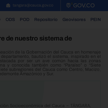
tangara@cauca.gov.co
D
ODS
POD
Repositorio
Geovisores
PEIN
re de nuestro sistema de
neación de la Gobernación del Cauca en homenaje
l departamento, bautizó el sistema, inspirado en el
estacada por ser un ave común hacia las zonas
na y conocida también como “Paraíso” o “Siete
 siete subregiones del Cauca como Centro, Macizo,
Piedemonte Amazónico y Sur.
mación Socioeconómica del Cauca – TÁNGARA,