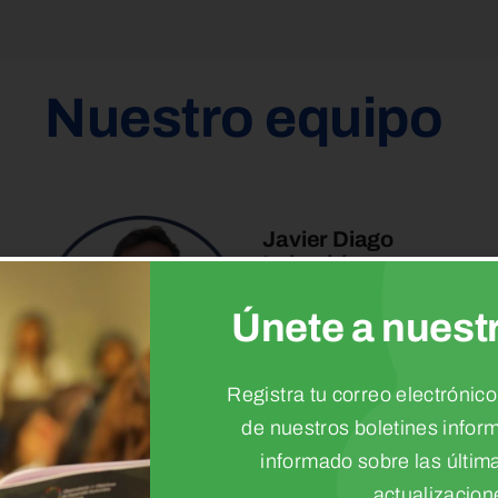
Nuestro equipo
Javier Diago
Imbachí
Líder Sistemas de
Información
Únete a nuestr
Registra tu correo electrónico
de nuestros boletines infor
tangara@cauca.gov.co
informado sobre las últi
actualizacion