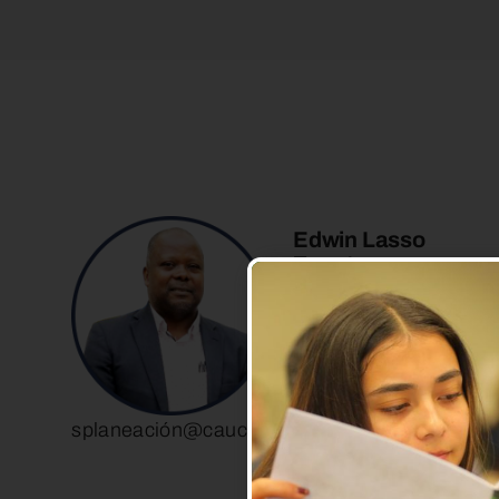
Edwin Lasso
Zapata
Jefe Oficina Asesora
de Planeación
splaneació
n@cauca.gov.co