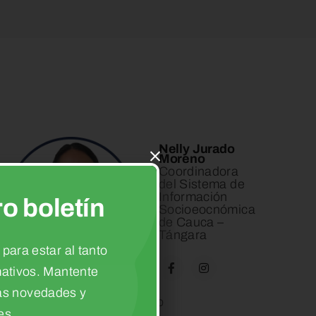
Nelly Jurado
Moreno
Coordinadora
del Sistema de
Información
o boletín
Socioeocnómica
de Cauca –
Tángara
 para estar al tanto
mativos. Mantente
mas novedades y
nelly.jurado@cauca.gov.co
es.