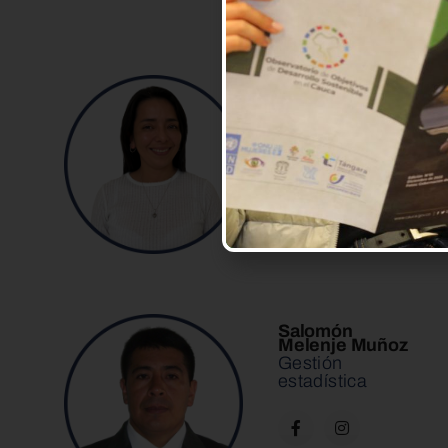
Carmen Yaneth
Piamba
Coordinadora Plan
Estadístico Territorial
– PET
Salomón
Melenje Muñoz
Gestión
estadística