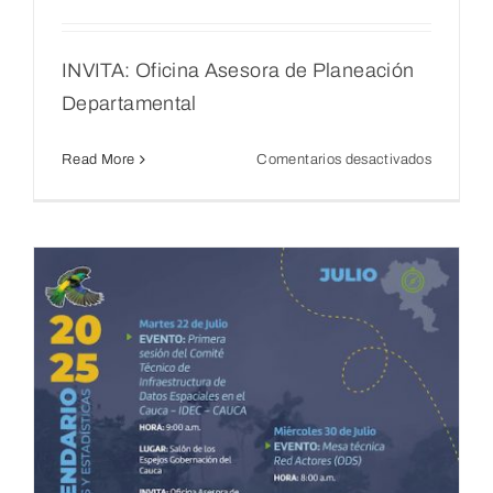
INVITA: Oficina Asesora de Planeación
Departamental
en
Read More
Comentarios desactivados
Mesa
técnica
Red
Actores
(ODS)