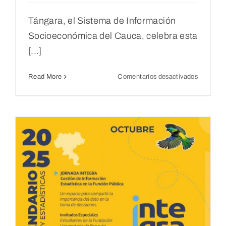
Tángara, el Sistema de Información
Socioeconómica del Cauca, celebra esta
[...]
en
Read More
Comentarios desactivados
DIA
MUNDIA
DE
LA
ESTADÍ
n