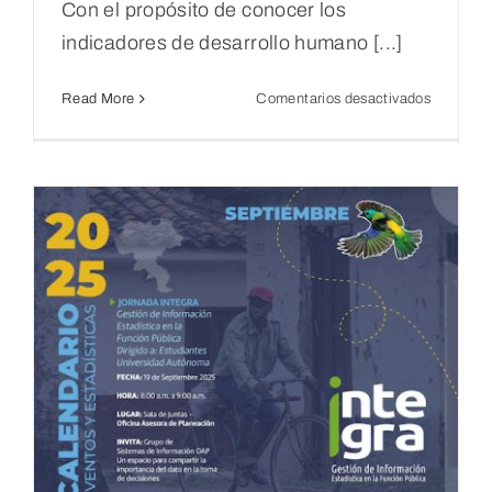
Con el propósito de conocer los
indicadores de desarrollo humano [...]
en
Read More
Comentarios desactivados
TALLER
ÍNDICE
DE
DESARR
HUMAN
–
IDH