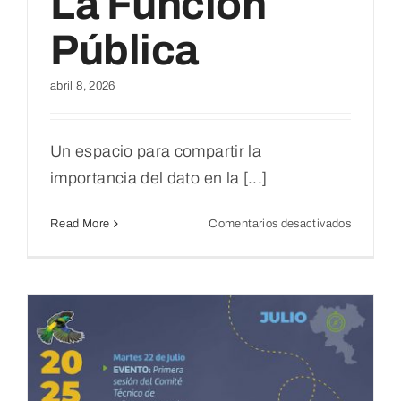
La Función
Pública
abril 8, 2026
Un espacio para compartir la
importancia del dato en la [...]
en
Read More
Comentarios desactivados
JORNA
INTEGR
Gestión
de
Informac
Estadísti
en
la
Función