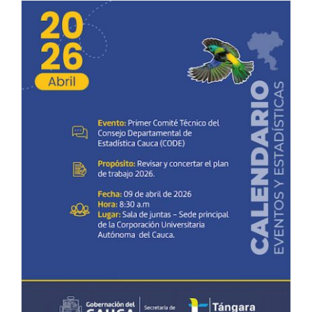
Trabajo
del
Observat
de
los
ODS
del
Cauca