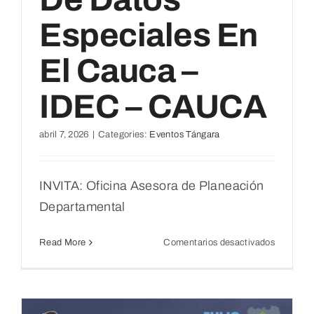
Especiales En
El Cauca –
IDEC – CAUCA
abril 7, 2026
|
Categories:
Eventos Tángara
INVITA: Oficina Asesora de Planeación
Departamental
en
Read More
Comentarios desactivados
Primera
sesión
del
Comité