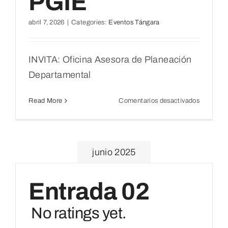
PGIE
abril 7, 2026
|
Categories:
Eventos Tángara
INVITA: Oficina Asesora de Planeación
Departamental
en
Read More
Comentarios desactivados
Reunión
–
Política
de
junio 2025
Gestión
de
Informac
Entrada 02
Estadísti
–
No ratings yet.
PGIE