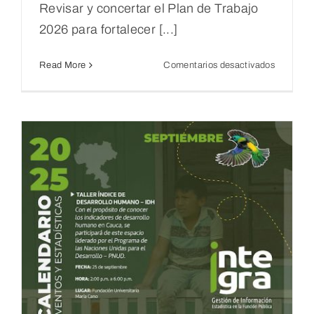
Revisar y concertar el Plan de Trabajo
2026 para fortalecer [...]
en
Read More
Comentarios desactivados
Primer
comité
Técnico
del
Consejo
Departam
de
Estadísti
Cauca
(CODE)