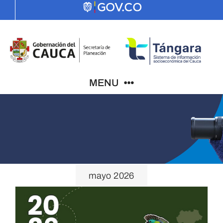
Skip
to
content
MENU
Indicadores
El Cauca
mayo 2026
PDD
ODS