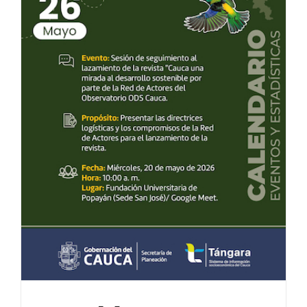
POD
Repositorio
Geovisores
PEIN