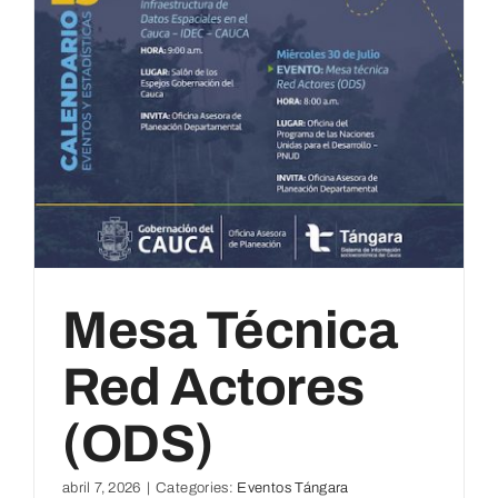
Pública
Mesa Técnica
Red Actores
(ODS)
abril 7, 2026
|
Categories:
Eventos Tángara