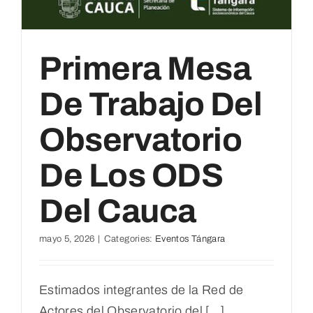
ODS
Cauca.
Primera Mesa
De Trabajo Del
Observatorio
De Los ODS
Del Cauca
mayo 5, 2026
|
Categories:
Eventos Tángara
Estimados integrantes de la Red de
Actores del Observatorio del [...]