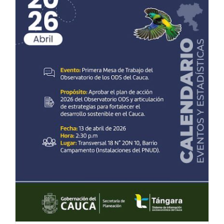
de
cursos
del
DANE
para
2026