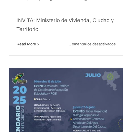
INVITA: Ministerio de Vivienda, Ciudad y
Territorio
en
Read More
Comentarios desactivados
Taller
Presenci
Diálogo
Regional
De
Ordenami
Territorial
Alrededo
Del
Agua
n
Departa
Del
Cauca