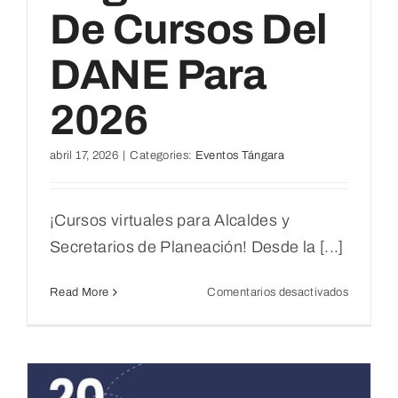
De Cursos Del
DANE Para
2026
abril 17, 2026
|
Categories:
Eventos Tángara
¡Cursos virtuales para Alcaldes y
Secretarios de Planeación! Desde la [...]
en
Read More
Comentarios desactivados
Inscripci
para
el
segundo
ciclo