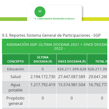
23
9. COMPONENTE INVERSIÓN PUBLICA
9.3. Reportes Sistema General de Participaciones - SGP
ASIGNACIÓN SGP: ÚLTIMA DOCEAVA 2021 + ONCE DOCEAV
2022 -
ÚLTIMA
CONCEPTO
DOCEAVA ($)
ONCE DOCEAVA ($)
TOTAL ($)
Educación
0
926.211.399.628
926.211.399
Salud
2.194.172.730
27.447.087.589
29.641.260
Agua
1.217.792.419
15.574.981.504
16.792.773
potable
Propósito
0
0
0
general