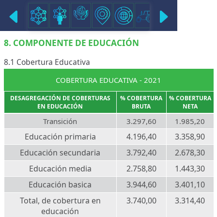
COMPONENTE DE EDUCACIÓN
8. COMPONENTE DE EDUCACIÓN
8.1 Cobertura Educativa
COBERTURA EDUCATIVA - 2021
DESAGREGACIÓN DE COBERTURAS
% COBERTURA
% COBERTURA
EN EDUCACIÓN
BRUTA
NETA
Transición
3.297,60
1.985,20
Educación primaria
4.196,40
3.358,90
Educación secundaria
3.792,40
2.678,30
Educación media
2.758,80
1.443,30
Educación basica
3.944,60
3.401,10
Total, de cobertura en
3.740,00
3.314,40
educación