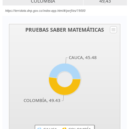
COLOMBIA
49,43
https://terridata.dnp.gov.co/index-app.html#/perfiles/19000