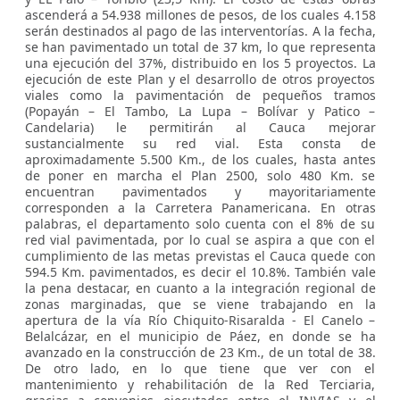
ascenderá a 54.938 millones de pesos, de los cuales 4.158
serán destinados al pago de las interventorías. A la fecha,
se han pavimentado un total de 37 km, lo que representa
una ejecución del 37%, distribuido en los 5 proyectos. La
ejecución de este Plan y el desarrollo de otros proyectos
viales como la pavimentación de pequeños tramos
(Popayán – El Tambo, La Lupa – Bolívar y Patico –
Candelaria) le permitirán al Cauca mejorar
sustancialmente su red vial. Esta consta de
aproximadamente 5.500 Km., de los cuales, hasta antes
de poner en marcha el Plan 2500, solo 480 Km. se
encuentran pavimentados y mayoritariamente
corresponden a la Carretera Panamericana. En otras
palabras, el departamento solo cuenta con el 8% de su
red vial pavimentada, por lo cual se aspira a que con el
cumplimiento de las metas previstas el Cauca quede con
594.5 Km. pavimentados, es decir el 10.8%. También vale
la pena destacar, en cuanto a la integración regional de
zonas marginadas, que se viene trabajando en la
apertura de la vía Río Chiquito-Risaralda - El Canelo –
Belalcázar, en el municipio de Páez, en donde se ha
avanzado en la construcción de 23 Km., de un total de 38.
De otro lado, en lo que tiene que ver con el
mantenimiento y rehabilitación de la Red Terciaria,