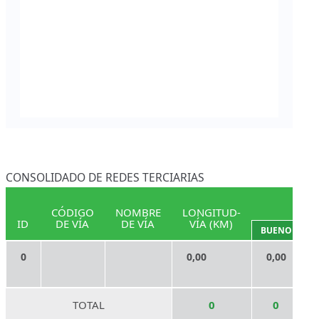
CONSOLIDADO DE REDES TERCIARIAS
ES
CÓDIGO
NOMBRE
LONGITUD-
ID
DE VÍA
DE VÍA
VÍA (KM)
BUENO
RE
0
0,00
0,00
TOTAL
0
0