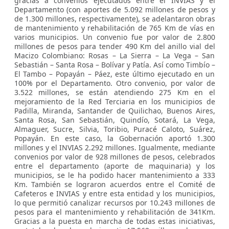
gracias a convenios ejecutados entre el INVIAS y el
Departamento (con aportes de 5.092 millones de pesos y
de 1.300 millones, respectivamente), se adelantaron obras
de mantenimiento y rehabilitación de 765 Km de vías en
varios municipios. Un convenio fue por valor de 2.800
millones de pesos para tender 490 Km del anillo vial del
Macizo Colombiano: Rosas – La Sierra – La Vega – San
Sebastián – Santa Rosa – Bolívar y Patía. Así como Timbío –
El Tambo – Popayán – Páez, este último ejecutado en un
100% por el Departamento. Otro convenio, por valor de
3.522 millones, se están atendiendo 275 Km en el
mejoramiento de la Red Terciaria en los municipios de
Padilla, Miranda, Santander de Quilichao, Buenos Aires,
Santa Rosa, San Sebastián, Quindío, Sotará, La Vega,
Almaguer, Sucre, Silvia, Toribio, Puracé Caloto, Suárez,
Popayán. En este caso, la Gobernación aportó 1.300
millones y el INVIAS 2.292 millones. Igualmente, mediante
convenios por valor de 928 millones de pesos, celebrados
entre el departamento (aporte de maquinaria) y los
municipios, se le ha podido hacer mantenimiento a 333
Km. También se lograron acuerdos entre el Comité de
Cafeteros e INVIAS y entre esta entidad y los municipios,
lo que permitió canalizar recursos por 10.243 millones de
pesos para el mantenimiento y rehabilitación de 341Km.
Gracias a la puesta en marcha de todas estas iniciativas,