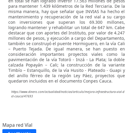
en total se han logrado invertir 17.563 millones de pesos
para mantener 1.439 kilómetros de la Red Terciaria. De la
misma manera, hay que señalar que INVIAS ha hecho el
mantenimiento y recuperación de la red vial a su cargo
con inversiones que superan los 69.300 millones,
logrando mantener y rehabilitar un total de 647 km. Cabe
destacar que con aportes del Instituto, por valor de 4.247
millones de pesos, y ejecución a cargo del Departamento,
también se construyó el puente Hormiguero, en la vía Cali
– Puerto Tejada. De igual manera, se han puesto en
consideración importantes proyectos viales como la
pavimentación de la vía Totoró - Inzá - La Plata; la doble
calzada Popayán – Cali; la construcción de la variante
Timbío – Estanquillo, de la vía Husito - Plateado - Guapi y
del anillo férreo de la región Ley Páez, proyectos que
quedaron incluidos en el documento Conpes Cauca.
https://www.dinero.com/actualidad/noticias/articulo/mejora-infraestructura-vial-d
el-cauca/47693
Mapa red Víal