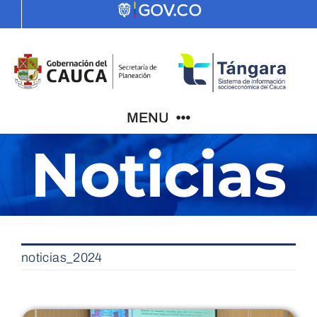
Skip
to
content
MENU
Noticias
Indicadores
El Cauca
noticias_2024
PDD
ODS