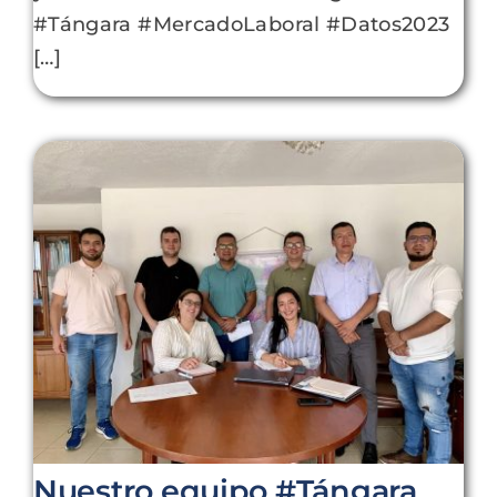
#Tángara #MercadoLaboral #Datos2023
[…]
Nuestro equipo #Tángara